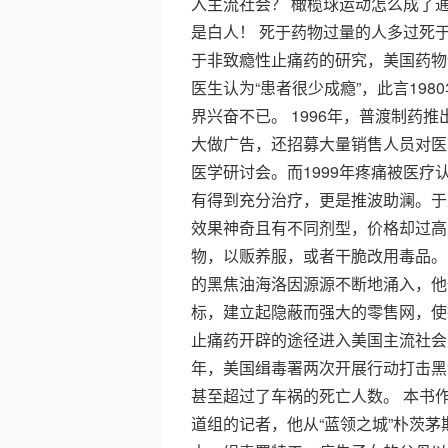
入主流社会？ 橄榄球运动怎么成了
是白人！ 死于药物过量的人多过死
于非致瘾性止痛药的研究，美国药物
医生认为“患者很少成瘾”，此言19
界兴奋不已。 1996年，普渡制药
大做广告，还招募大量销售人员对医
医学研讨会。而1999年疼痛被医
有得到充分治疗，更是推波助澜。于
效果神奇且有不同剂型，价格却过高
物，以贩养服，或者干脆改用毒品。
的黑焦油海洛因源源不断地涌入，他
标，建立起隐蔽而强大的零售网，使
止痛药开辟的途径进入美国主流社会，
年，美国缉毒署两次开展行动打击黑
甚至超过了车祸的死亡人数。 本书
道组的记者，他从“蓝领之城”朴茨