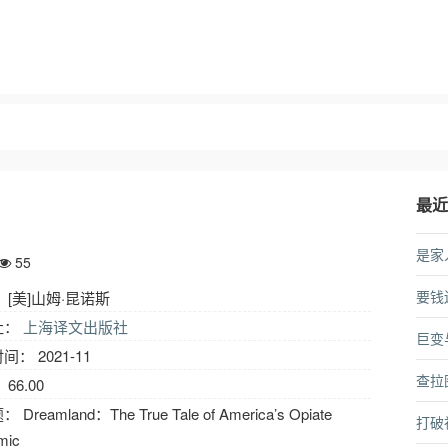
最
是家
55
要钱
 [美]山姆·昆诺斯
社：
上海译文出版社
巨变
： 2021-11
查拉
66.00
Dreamland：The True Tale of America’s Opiate
打破
mic