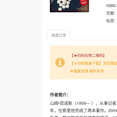
ISBN
页数： 
标签
网盘分享
【🔥扫码右侧二维码】
【📱扫码极速下载】浏览器
💎独家资源·限时共享
作者简介：
山姆•昆诺斯（1958— ），从事记
年，在那里他完成了两本著作。20