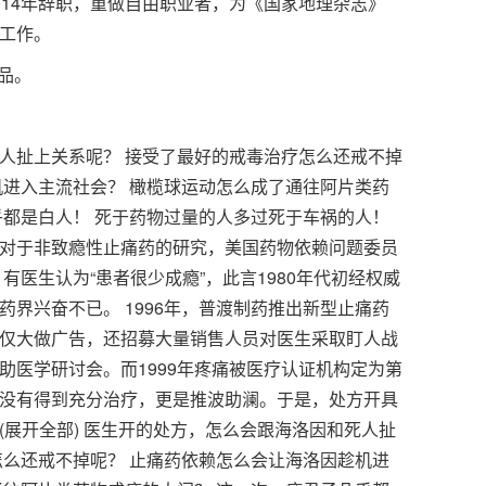
014年辞职，重做自由职业者，为《国家地理杂志》
工作。
作品。
人扯上关系呢？ 接受了最好的戒毒治疗怎么还戒不掉
机进入主流社会？ 橄榄球运动怎么成了通往阿片类药
乎都是白人！ 死于药物过量的人多过死于车祸的人！
对于非致瘾性止痛药的研究，美国药物依赖问题委员
有医生认为“患者很少成瘾”，此言1980年代初经权威
界兴奋不已。 1996年，普渡制药推出新型止痛药
仅大做广告，还招募大量销售人员对医生采取盯人战
助医学研讨会。而1999年疼痛被医疗认证机构定为第
没有得到充分治疗，更是推波助澜。于是，处方开具
.(展开全部) 医生开的处方，怎么会跟海洛因和死人扯
怎么还戒不掉呢？ 止痛药依赖怎么会让海洛因趁机进