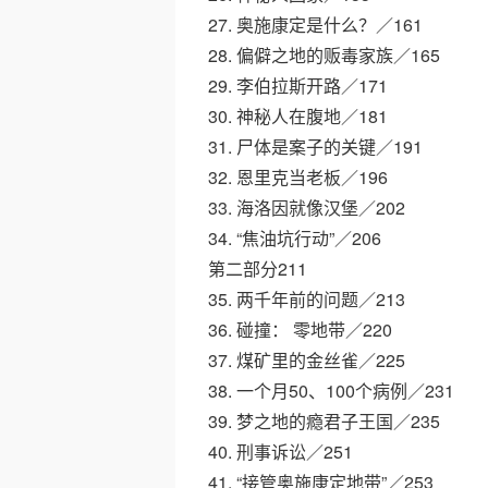
27. 奥施康定是什么？／161
28. 偏僻之地的贩毒家族／165
29. 李伯拉斯开路／171
30. 神秘人在腹地／181
31. 尸体是案子的关键／191
32. 恩里克当老板／196
33. 海洛因就像汉堡／202
34. “焦油坑行动”／206
第二部分211
35. 两千年前的问题／213
36. 碰撞： 零地带／220
37. 煤矿里的金丝雀／225
38. 一个月50、100个病例／231
39. 梦之地的瘾君子王国／235
40. 刑事诉讼／251
41. “接管奥施康定地带”／253