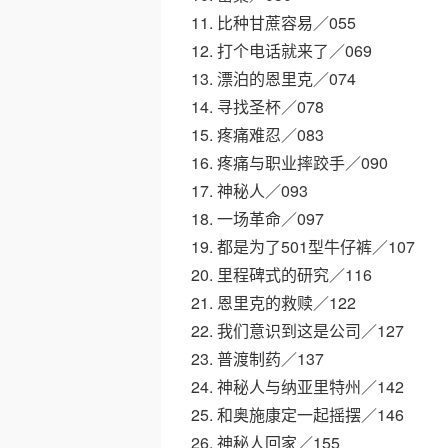
11. 比种甘蔗容易／055
12. 打个电话就来了／069
13. 漂泊的恩里克／074
14. 寻找圣杯／078
15. 疼痛难忍／083
16. 疼痛与职业摔跤手／090
17. 神秘人／093
18. 一场革命／097
19. 都是为了501型牛仔裤／107
20. 里程碑式的研究／116
21. 恩里克的救赎／122
22. 我们意识到这是公司／127
23. 普渡制药／137
24. 神秘人与纳亚里特州／142
25. 和奥施康定一起摇摆／146
26. 神秘人回家／155