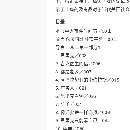
士、缉毒署特工、痛失子女的父母以
示了止痛药及毒品对于当代美国社会
目录：
本书中大事件时间表／00１
前言 俄亥俄州朴茨茅斯／00１
导言／00１第一部分1
1. 恩里克／003
2. 吉克医生的信／005
3. 都是老乡／007
4. 阿巴拉契亚的李伯拉斯／015
5. 广告人／021
6. 恩里克发迹／026
7. 分子／031
8. 像送批萨一样送货／036
9. 恩里克只能靠自己／044
10. 罂粟／050