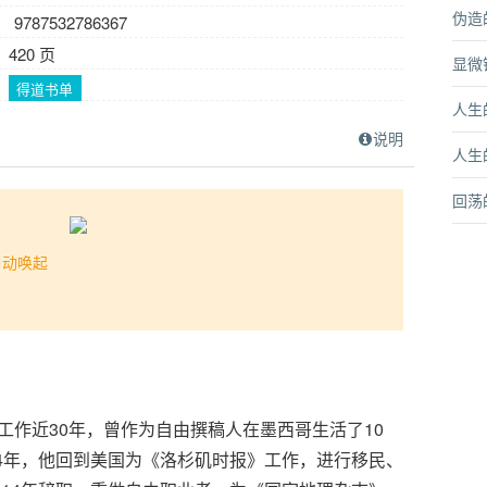
伪造
： 9787532786367
420 页
显微
：
得道书单
人生
说明
人生
回荡
自动唤起
者工作近30年，曾作为自由撰稿人在墨西哥生活了10
04年，他回到美国为《洛杉矶时报》工作，进行移民、