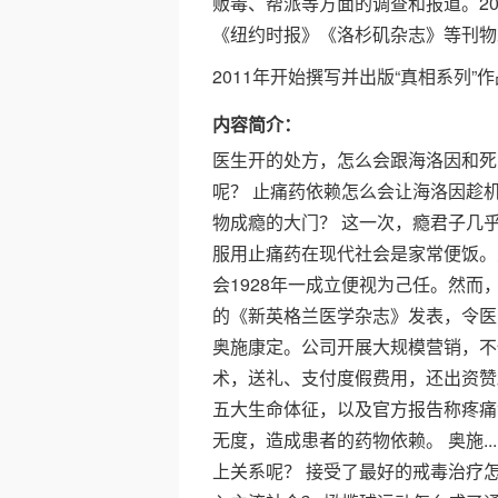
贩毒、帮派等方面的调查和报道。2
《纽约时报》《洛杉矶杂志》等刊物
2011年开始撰写并出版“真相系列”
内容简介：
医生开的处方，怎么会跟海洛因和死
呢？ 止痛药依赖怎么会让海洛因趁
物成瘾的大门？ 这一次，瘾君子几
服用止痛药在现代社会是家常便饭。
会1928年一成立便视为己任。然而，
的《新英格兰医学杂志》发表，令医药
奥施康定。公司开展大规模营销，不
术，送礼、支付度假费用，还出资赞
五大生命体征，以及官方报告称疼痛
无度，造成患者的药物依赖。 奥施..
上关系呢？ 接受了最好的戒毒治疗