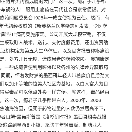
通往阿片类药物成瘾的大门？ 这一次，瘾君子几乎都
于车祸的人！ 服用止痛药在现代社会是家常便饭。对
依赖问题委员会1928年一成立便视为己任。然而，有
80年代初经权威的《新英格兰医学杂志》发表，令医药
推出新型止痛药奥施康定。公司开展大规模营销，不仅
生采取盯人战术，送礼、支付度假费用，还出资赞助
疗认证机构定为第五大生命体征，以及官方报告称疼痛没
是，处方开具无度，造成患者的药物依赖。 奥施康定
，一些成瘾者便利用医保以及各州的法律差异获取药
 同期，怀着发财梦的墨西哥年轻人带着廉价且后劲大
们以加州等地的拉美人社区为基地，以白人富人为目
得买毒品可以像点外卖一样方便。 就这样，毒品经由
这一次，瘾君子几乎都是白人。2000年、2006
焦油海洛因，但死于药物过量的人数仍然居高不下，
作者山姆•昆诺斯曾是《洛杉矶时报》墨西哥缉毒战报
茅斯追踪到墨西哥小镇，采访了年轻毒贩、制药业人