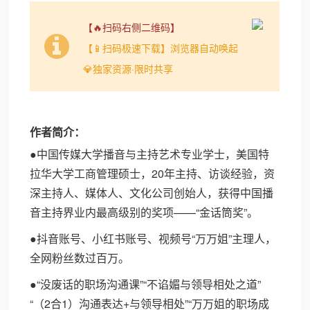
【🔥扫码右侧二维码】
【📱扫码极速下载】浏览器自动唤起
💎独家资源·限时共享
作者简介：
●中国传媒大学播音与主持艺术专业学士，美国特
拉华大学工商管理硕士，20年主持、访谈经验，资
深主持人、媒体人、文化公司创始人，获得中国播
音主持界业内最高级别的奖项——“金话筒奖”。
●抖音账号、小红书账号、视频号“万万姐”主理人，
全网粉丝数过百万。
●“没废话的职场沟通课”“不谄媚与领导相处之道”
“（2合1）沟通表达+与领导相处”“万万姐的职场成