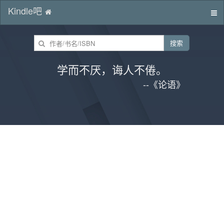
Kindle吧
切
换
导
搜索
航
学而不厌，诲人不倦。
--《论语》