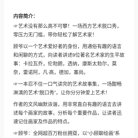
内容简介：
☞艺术没有那么高不可攀！一场西方艺术脱口秀，
零压力无门槛，带你轻松了解艺术家！
顾爷以一个艺术爱好者的身份，用通俗有趣的语言
和闲聊的方式，向读者讲述9位著名艺术家的生平故
事：卡拉瓦乔，伦勃朗，透纳，康斯太勃尔，莫
奈，雷诺阿，凡·高，德加，塞尚。
☞一本忍不住一口气读完的艺术故事集，一场酣畅
淋漓的艺术“脱口秀”，让你分分钟爱上艺术！
作者的文风幽默诙谐，用非常直白有趣的语言去讲
述每个画家的故事，分析每个重要作品，让读者迅
速记住画家及作品的特点。
☞顾爷：全网超百万粉丝拥趸，以“小顾聊绘画”系