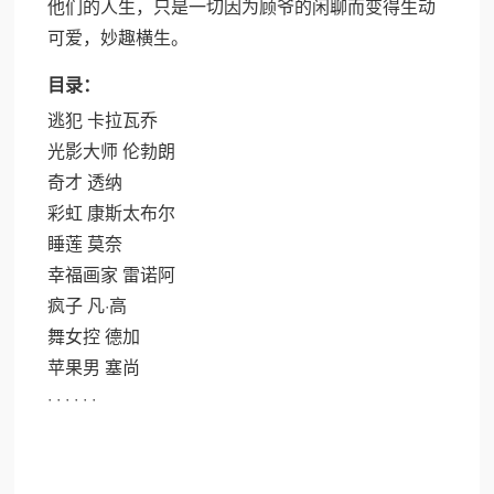
他们的人生，只是一切因为顾爷的闲聊而变得生动
可爱，妙趣横生。
目录：
逃犯 卡拉瓦乔
光影大师 伦勃朗
奇才 透纳
彩虹 康斯太布尔
睡莲 莫奈
幸福画家 雷诺阿
疯子 凡·高
舞女控 德加
苹果男 塞尚
· · · · · ·