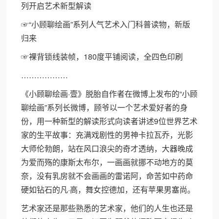
列开启艺术新型解读
☞“小顾聊绘画”系列人气艺术入门科普读物，新版
归来
☞裸背锁线装帧，180度平铺阅读，全四色印刷
………………
《小顾聊绘画·壹》脱胎自作者在微博上发布的“小顾
聊绘画”系列长微博，顾爷以一个艺术爱好者的身
份，用一种新型的解读形式向读者讲述9位世界艺术
家的生平故事：充满戏剧性的男神卡拉瓦乔，光影
大师伦勃朗，站在风口浪尖的奇才透纳，大器晚成
为爱而殇的康斯太布尔，一画画就挪不动地方的莫
奈，没有乳房就不会画画的雷诺阿，命苦如中药命
硬如钻石的凡·高，舞女控德加，还有苹果男塞尚。
艺术家还是那些熟悉的艺术家，他们的人生也还是