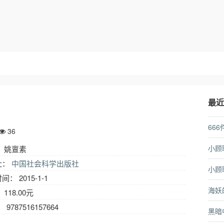
最
66
36
小顾
 姚亶素
社：
中国社会科学出版社
小顾
： 2015-1-1
海妖
118.00元
： 9787516157664
黑暗