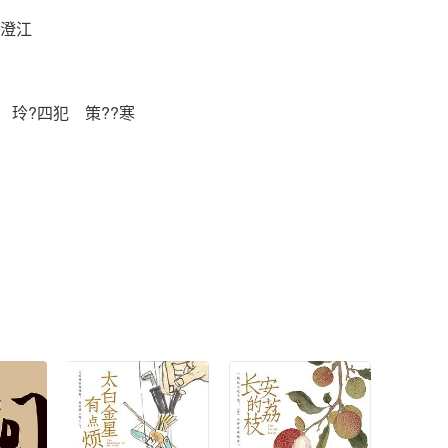
水澄江
 玲?四犯 策??寒