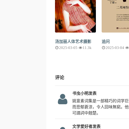
汤加丽人体艺术摄影
追问
2025-03-05
11.3k
2025-03-04
评论
书虫小明发表
姚亶素词集是一部精巧的词学巨
而悲郁蒼涼，令人回味無窮。他
可謂詞中翹楚。
文学爱好者发表