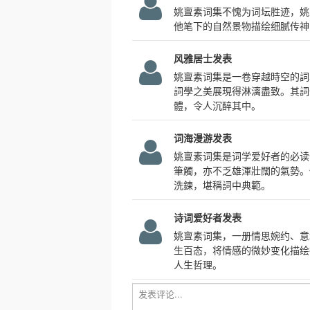
姚亶素词集不愧为词坛胜迹，姚
他笔下的自然景物描绘细腻传神
风雅居士发表
姚亶素词集是一卷穿越時空的詞
詞學之美展現得淋漓盡致。其詞
體，令人沉醉其中。
词海漫游发表
姚亶素词集是词学爱好者的必读
筆觸，亦不乏雄渾壯闊的氣勢。
洗鍊，堪稱詞中典範。
诗词爱好者发表
姚亶素词集，一册情思婉约、意
生百态，将情感的微妙变化描绘
人生哲理。