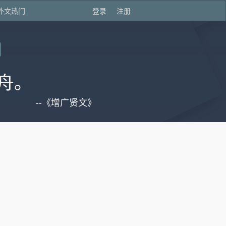
外文热门
登录
注册
舟。
--《增广贤文》