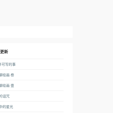
近更新
6件可写的事
聊绘画·叁
聊绘画·壹
的诅咒
中的星光