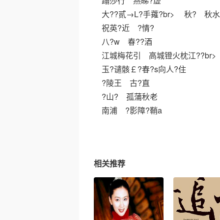
蹋莎行 燕睇?虚
大??贰→L?手蕹?br> 秋? 秋
祝英?近 ?情?
八?w 春??酒
江城梅花引 高城镫火枕江??br>
玉?谴骸￡?春?s向人?住
?陵王 古?直
?山? 孤蒲秋老
南浦 ?影障?鞘a
相关推荐