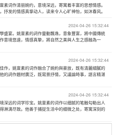
亶素词作清丽婉约，意境深远，寄寓着丰富的思想情感。
，抒发的情感真挚动人，读来令人心旷神怡，如沐春风。
2024-04-26 15:32:44
學盛宴。姚亶素的詞作靈動飄逸，意象豐富，將中國傳統
作意境悠遠，情感真摯，將自然之美與人生之感融為一
2024-04-26 15:32:44
佳作，姚亶素的词作融合了婉約與豪放，既有清麗細膩的
他的詞作題材廣泛，既寫景抒情，又議論時事，語言精湛
2024-04-26 15:32:44
境深远的词学珍宝。姚亶素的词作以细腻的笔触勾勒出人
得淋漓尽致。他善于捕捉生活中的细微之处，寄寓深刻的