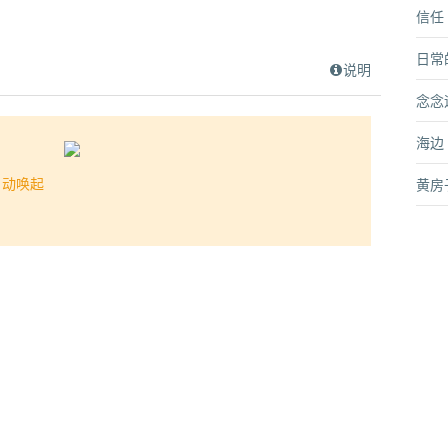
信任
日常
说明
念念
海边
自动唤起
黄房