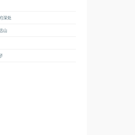
的深处
远山
子