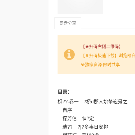
网盘分享
【🔥扫码右侧二维码】
【📱扫码极速下载】浏览器
💎独家资源·限时共享
目录：
枳??·卷一 ?桥d郡人姚肇崧景之
自序
探芳信 乍?定
瑞?? ?|?多事日安排