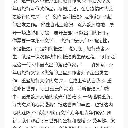
崇：这一代人中最杰出的旅行作家 ☆ 书店文学奖·
年度旅行写作奖作品，新增后记，在后疫情时代反
思旅行的意义 · 《午夜降临前抵达》是作家刘子超
的出发之作。 他独自踏上旅途，深入欧洲腹地，展
开一场逃脱和寻找...(展开全部) 不能出门的日子，
你需要一本旅行文学。 · 旅行中最大的不确定性，
不是抵达，而是如何抵达。 说到底，旅行或者人
生，就是一次次解决如何抵达的生命过程。 “刘子超
是这一代人中最杰出的游记作家。”——许知远 · ☆
年度旅行文学《失落的卫星》作者刘子超出发之
作，重塑旅行文学的意 义，在路上确认自我 ☆ 重
返昨日世界，寻回 逝去的灵魂，聆听普通人的故
事，记录欧洲大陆的荣光和苦难 ☆ 一场逃脱重负、
寻找意义的心灵漫游：抵达世界的丰盈，也抵达内
心的辽阔 ☆ 荣获单向街文学奖·年度青年作家：刷
新了我们观看今日世界的坐标和视域 ☆ 受李健、梁