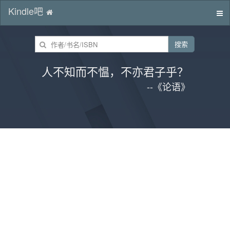
Kindle吧
切
换
导
搜索
航
人不知而不愠，不亦君子乎？
--《论语》