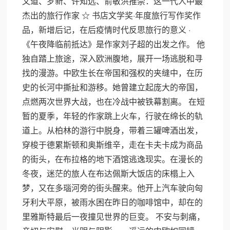
文道、罗新、许知远、俞敏洪推崇：这一代人中最
杰出的旅行作家 ☆ 书店文学奖·年度旅行写作奖作
品，新增后记，在后疫情时代反思旅行的意义 ·
《午夜降临前抵达》是作家刘子超的出发之作。 他
独自踏上旅途，深入欧洲腹地，展开一场逃脱和寻
找的漫游。中欧生长在帝国和强权的夹缝中，在历
史的长河中撕扯和游移。她曾建立起庞大的帝国，
点燃两次世界大战，也在冷战中被铁幕割离。 在短
暂的夏季，年轻的作家跳上火车，行驶在绵长的轨
道上。从柏林的游行中脱身，带着三罐啤酒出发，
穿梭于德累斯顿和奥斯维辛，走在卡夫卡成为商品
的街头，在布拉格的地下酒馆逃逸现实。在漫长的
冬夜，迷茫的旅人在布达佩斯大饭店的床榻上入
梦，又在多瑙河旁的街头醒来。他开上汽车驶向匈
牙利大平原，被雨水困在昨日的咖啡馆中，却在的
里雅斯特最后一夜撞见世界的巨变。 不安与刺痛，