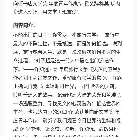
向街书店文学奖·年度青年作家”，授奖辞称其“以肉
身进入现场，用文学再现旅途”。
内容简介：
不能出门的日子，你需要一本旅行文学。 · 旅行中
最大的不确定性，不是抵达，而是如何抵达。 说到
底，旅行或者人生，就是一次次解决如何抵达的生
命过程。 “刘子超是这一代人中最杰出的游记作
家。”——许知远 · ☆ 年度旅行文学《失落的卫星》
作者刘子超出发之作，重塑旅行文学的意 义，在路
上确认自我 ☆ 重返昨日世界，寻回 逝去的灵魂，
聆听普通人的故事，记录欧洲大陆的荣光和苦难 ☆
一场逃脱重负、寻找意义的心灵漫游：抵达世界的
丰盈，也抵达内心的辽阔 ☆ 荣获单向街文学奖·年
度青年作家：刷新了我们观看今日世界的坐标和视
域 ☆ 受李健、梁文道、罗新、许知远、俞敏洪推