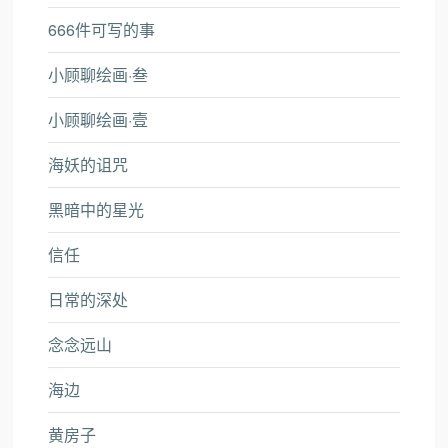
666件可写的事
小顾聊绘画·叁
小顾聊绘画·壹
海妖的诅咒
黑暗中的星光
信任
日常的深处
念念远山
海边
黄房子