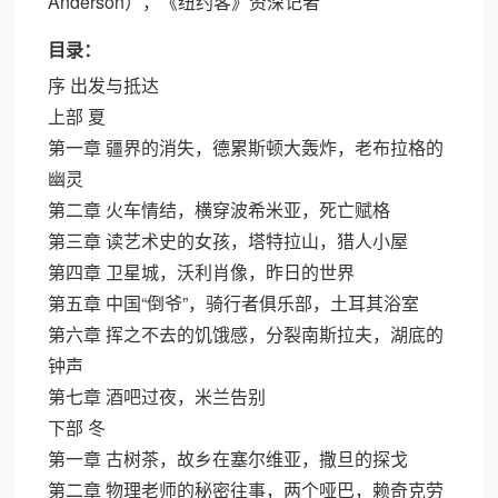
Anderson），《纽约客》资深记者
目录：
序 出发与抵达
上部 夏
第一章 疆界的消失，德累斯顿大轰炸，老布拉格的
幽灵
第二章 火车情结，横穿波希米亚，死亡赋格
第三章 读艺术史的女孩，塔特拉山，猎人小屋
第四章 卫星城，沃利肖像，昨日的世界
第五章 中国“倒爷”，骑行者俱乐部，土耳其浴室
第六章 挥之不去的饥饿感，分裂南斯拉夫，湖底的
钟声
第七章 酒吧过夜，米兰告别
下部 冬
第一章 古树茶，故乡在塞尔维亚，撒旦的探戈
第二章 物理老师的秘密往事，两个哑巴，赖奇克劳