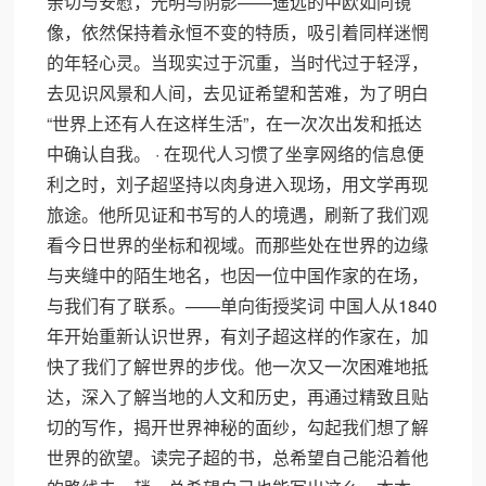
亲切与安慰，光明与阴影——遥远的中欧如同镜
像，依然保持着永恒不变的特质，吸引着同样迷惘
的年轻心灵。当现实过于沉重，当时代过于轻浮，
去见识风景和人间，去见证希望和苦难，为了明白
“世界上还有人在这样生活”，在一次次出发和抵达
中确认自我。 · 在现代人习惯了坐享网络的信息便
利之时，刘子超坚持以肉身进入现场，用文学再现
旅途。他所见证和书写的人的境遇，刷新了我们观
看今日世界的坐标和视域。而那些处在世界的边缘
与夹缝中的陌生地名，也因一位中国作家的在场，
与我们有了联系。——单向街授奖词 中国人从1840
年开始重新认识世界，有刘子超这样的作家在，加
快了我们了解世界的步伐。他一次又一次困难地抵
达，深入了解当地的人文和历史，再通过精致且贴
切的写作，揭开世界神秘的面纱，勾起我们想了解
世界的欲望。读完子超的书，总希望自己能沿着他