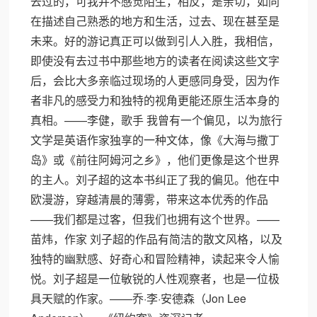
去过的，可我并不感觉陌生，相反，是亲切，如同
在描述自己熟悉的地方和生活，过去、现在甚至是
未来。好的游记真正可以做到引人入胜，我相信，
即使没有去过书中那些地方的读者在阅读这些文字
后，会比大多亲临过现场的人更感同身受，因为作
者非凡的感受力和独特的视角更能还原生活本身的
真相。——李健，歌手 我曾有一个偏见，以为旅行
文学是英语作家独享的一种文体，像《大海与撒丁
岛》或《前往阿姆河之乡》，他们更像是这个世界
的主人。刘子超的这本书纠正了我的偏见。他在中
欧漫游，穿越清晨的薄雾，带来这本优秀的作品
——我们都是过客，但我们也拥有这个世界。——
苗炜，作家 刘子超的作品有简洁的散文风格，以及
独特的幽默感、好奇心和冒险精神，读起来令人愉
悦。刘子超是一位敏锐的人性观察者，也是一位极
具天赋的作家。——乔·李·安德森（Jon Lee