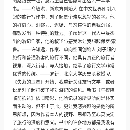
的路线去一趟，总希望自己也能写出这么一本本
书。——俞敏洪，新东方创始人 在中文世界刚刚兴
起的旅行写作中，刘子超是个难以忽视的名字。他
的好奇心、洞察力、迟疑、与习惯性的自我沉溺，
都散发出一种特别的魅力。子超是这一代人中最杰
出的游记作家，他的叙述与感受常让我想起保罗·索
鲁。——许知远，作家、单向空间创始人 刘子超的
旅行和普通游客的旅行不同，他具有真正的旅行者
视角，深入街巷，与人接触，继承了旅行文学非常
优秀的传统。——罗新，北京大学历史系教授 从
《失落的卫星》开始，我重新关注旅行文学，或者
说是刘子超打破了我对游记的偏见。新书《午夜降
临前抵达》依旧精彩，他所记录的所见所闻是朴实
而生动的，但不止于此，更让我感兴趣的是他的所
思所想，因为作者本人的视野、思想乃至心灵决定
了旅行的深度和意义。书中的许多地方都是我没有