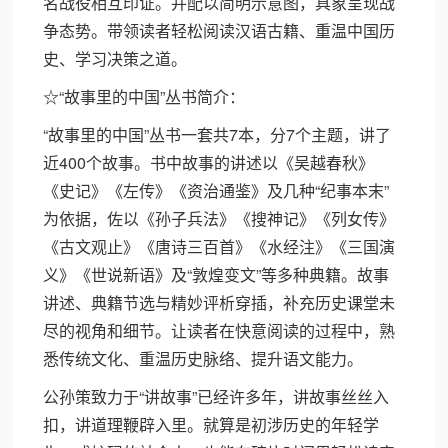
名战役相互印证。并配以简明示意图，具象呈现战
争态势。带领读者轻松阅读汉语古籍、重温中国历
史、学习决策之道。
☆“故事里的中国”丛书简介：
“故事里的中国”丛书一套共7本，分7个主题，讲了
近400个故事。书中故事的讲述以《吴越春秋》
《史记》《左传》《资治通鉴》及几种“纪事本末”
为依据，佐以《孙子兵法》《搜神记》《列女传》
《古文观止》《唐诗三百首》《水经注》《三国演
义》《世说新语》及“敦煌变文”等多种典籍。故事
讲述、典籍节选与精妙评析穿插，补充历史课堂未
尽的视角和细节。让读者在快意阅读的过程中，熟
悉传统文化、重温历史脉络、提升语文能力。
公孙策致力于“讲故事”已经许多年，讲故事丝丝入
扣，讲道理鞭辟入里。就算是初涉历史的年轻学