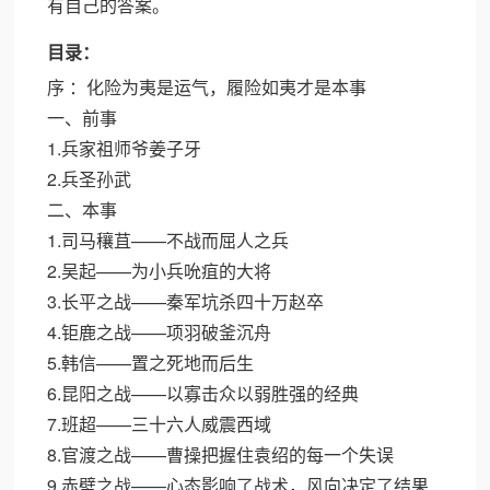
有自己的答案。
目录：
序 ：化险为夷是运气，履险如夷才是本事
一、前事
1.兵家祖师爷姜子牙
2.兵圣孙武
二、本事
1.司马穰苴——不战而屈人之兵
2.吴起——为小兵吮疽的大将
3.长平之战——秦军坑杀四十万赵卒
4.钜鹿之战——项羽破釜沉舟
5.韩信——置之死地而后生
6.昆阳之战——以寡击众以弱胜强的经典
7.班超——三十六人威震西域
8.官渡之战——曹操把握住袁绍的每一个失误
9.赤壁之战——心态影响了战术，风向决定了结果