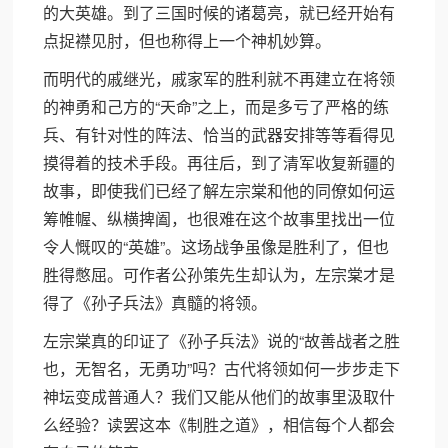
的大英雄。到了三国时候的诸葛亮，就已经开始有
点捉襟见肘，但也称得上一个神机妙算。
而明代的戚继光，戚家军的胜利就不再建立在将领
的神勇和己方的“天命”之上，而是多亏了严格的练
兵、有针对性的阵法、恰当的武器安排等等看得见
摸得着的技术手段。再往后，到了清军收复新疆的
故事，即使我们已经了解左宗棠和他的同僚如何运
筹帷幄、纵横捭阖，也很难在这个故事里找出一位
令人慨叹的“英雄”。这场战争虽像是胜利了，但也
胜得憋屈。可作者公孙策先生却认为，左宗棠才是
得了《孙子兵法》真髓的将领。
左宗棠真的印证了《孙子兵法》说的“故善战者之胜
也，无智名，无勇功”吗？古代将领如何一步步走下
神坛变成普通人？我们又能从他们的故事里汲取什
么经验？读罢这本《制胜之道》，相信每个人都会