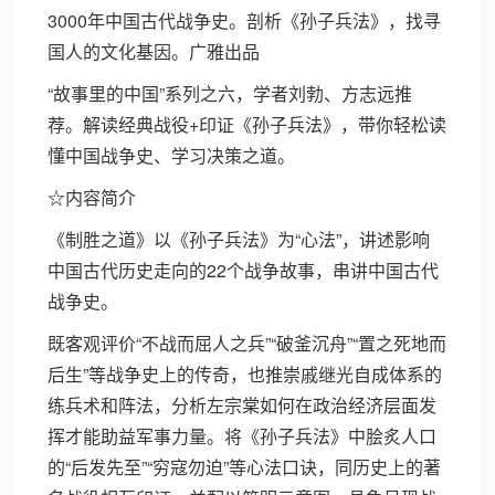
3000年中国古代战争史。剖析《孙子兵法》，找寻
国人的文化基因。广雅出品
“故事里的中国”系列之六，学者刘勃、方志远推
荐。解读经典战役+印证《孙子兵法》，带你轻松读
懂中国战争史、学习决策之道。
☆内容简介
《制胜之道》以《孙子兵法》为“心法”，讲述影响
中国古代历史走向的22个战争故事，串讲中国古代
战争史。
既客观评价“不战而屈人之兵”“破釜沉舟”“置之死地而
后生”等战争史上的传奇，也推崇戚继光自成体系的
练兵术和阵法，分析左宗棠如何在政治经济层面发
挥才能助益军事力量。将《孙子兵法》中脍炙人口
的“后发先至”“穷寇勿迫”等心法口诀，同历史上的著