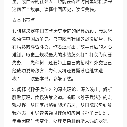
生，或忙碌的社会人，也能在碎片时间里轻松读完
这四百个故事。读懂中国历史，读懂典籍。
☆本书亮点
1. 讲述决定中国古代历史走向的经典战役，带您轻
松读懂中国战争史。书中既有壮阔的战役局势，也
有精彩的斗智斗勇，作者还写出了故事背后的人心
难测。历史上规模最大的水战怎么打？打仗为何要
先办厂、先种树，还要带上自己的棺材？外交官已
经成功说降敌方，为何大将还要撕破脸继续进
攻？……读罢本书，都能了然。
2. 阐释《孙子兵法》的深奥理论，深入浅出，解析
胜败原理，传授决策之道。着眼《孙子兵法》的宏
观视野：从国家战略到战场布局，从国际形势到敌
我心态。引导读者通过理解和应用《孙子兵法》，
学会因应时代变化，处理复杂且前所未遇的状况。