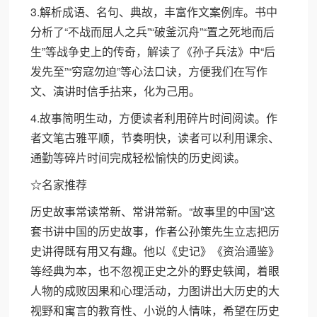
3.解析成语、名句、典故，丰富作文案例库。书中
分析了“不战而屈人之兵”“破釜沉舟”“置之死地而后
生”等战争史上的传奇，解读了《孙子兵法》中“后
发先至”“穷寇勿迫”等心法口诀，方便我们在写作
文、演讲时信手拈来，化为己用。
4.故事简明生动，方便读者利用碎片时间阅读。作
者文笔古雅平顺，节奏明快，读者可以利用课余、
通勤等碎片时间完成轻松愉快的历史阅读。
☆名家推荐
历史故事常读常新、常讲常新。“故事里的中国”这
套书讲中国的历史故事，作者公孙策先生立志把历
史讲得既有用又有趣。他以《史记》《资治通鉴》
等经典为本，也不忽视正史之外的野史轶闻，着眼
人物的成败因果和心理活动，力图讲出大历史的大
视野和寓言的教育性、小说的人情味，希望在历史