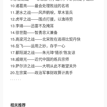
10.诸葛亮——最会处理败战的名将
11.淝水之战——风声鹤唳，草木皆兵
12.虎牢之战——围点打援，以逸待劳
13.李靖——迅雷不及掩耳
14.徐世勣——智勇忠义兼备
15.高梁河之战——北宋败在逃得比契丹快
16.岳飞——运用之妙，存乎一心
17.鄱阳湖之战——朱元璋“猎杀”陈友谅
18.戚继光——近代中国的练兵宗师
19.萨尔浒之战——大明从此不敢望关外
20.左宗棠——政治军事财政算计高手
· · · · · ·
相关推荐